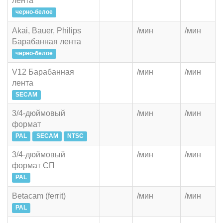
лента
черно-белое
Akai, Bauer, Philips
/мин
/мин
Барабанная лента
черно-белое
V12 Барабанная
/мин
/мин
лента
SECAM
3/4-дюймовый
/мин
/мин
формат
PAL
SECAM
NTSC
3/4-дюймовый
/мин
/мин
формат СП
PAL
Betacam (ferrit)
/мин
/мин
PAL