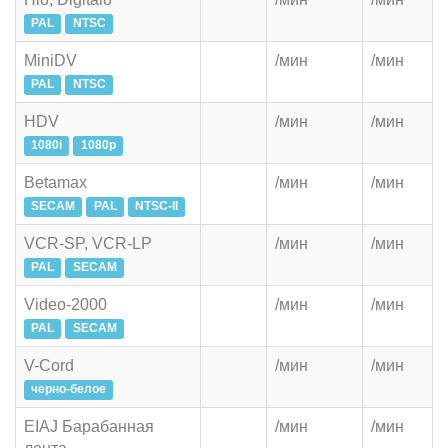
PAL
NTSC
MiniDV
/мин
/мин
PAL
NTSC
HDV
/мин
/мин
1080i
1080p
Betamax
/мин
/мин
SECAM
PAL
NTSC-II
VCR-SP, VCR-LP
/мин
/мин
PAL
SECAM
Video-2000
/мин
/мин
PAL
SECAM
V-Cord
/мин
/мин
черно-белое
EIAJ Барабанная
/мин
/мин