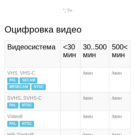
"; ?>
Оцифровка видео
Видеосистема
<30
30..500
500<
мин
мин
мин
VHS, VHS-C
/мин
/мин
PAL
SECAM
MESECAM
NTSC
SVHS, SVHS-C
/мин
/мин
PAL
NTSC
Video8
/мин
/мин
PAL
NTSC
Hi8, Digital8
/мин
/мин