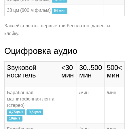
38 цм (600 м фильм)
54 мин
Заклейка ленты: первые три бесплатно, далее
за
клейку.
Оцифровка аудио
Звуковой
<30
30..500
500<
носитель
мин
мин
мин
Барабанная
/мин
/мин
магнитофонная лента
(стерео)
4,75цм/s
9,5цм/s
19цм/s