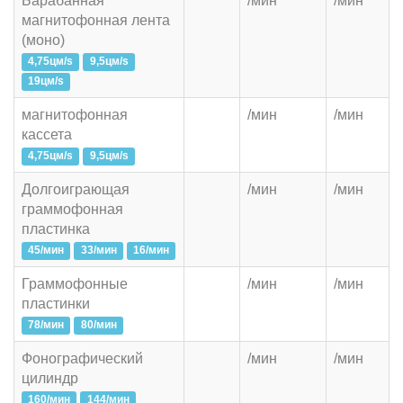
Барабанная
/мин
/мин
магнитофонная лента
(моно)
4,75цм/s
9,5цм/s
19цм/s
магнитофонная
/мин
/мин
кассета
4,75цм/s
9,5цм/s
Долгоиграющая
/мин
/мин
граммофонная
пластинка
45/мин
33/мин
16/мин
Граммофонные
/мин
/мин
пластинки
78/мин
80/мин
Фонографический
/мин
/мин
цилиндр
160/мин
144/мин