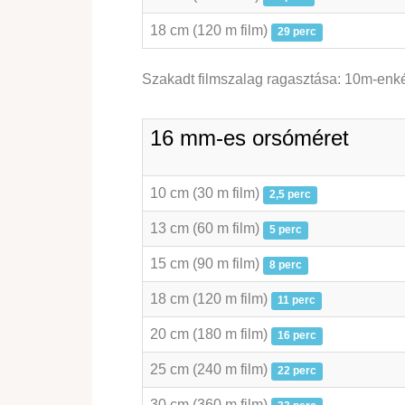
18 cm (120 m film)
29 perc
Szakadt filmszalag ragasztása: 10m-enkén
16 mm-es orsóméret
10 cm (30 m film)
2,5 perc
13 cm (60 m film)
5 perc
15 cm (90 m film)
8 perc
18 cm (120 m film)
11 perc
20 cm (180 m film)
16 perc
25 cm (240 m film)
22 perc
30 cm (360 m film)