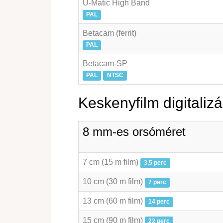
U-Matic High Band
PAL
Betacam (ferrit)
PAL
Betacam-SP
PAL
NTSC
Keskenyfilm digitalizá
8 mm-es orsóméret
7 cm (15 m film)
3,5 perc
10 cm (30 m film)
7 perc
13 cm (60 m film)
14 perc
15 cm (90 m film)
22 perc