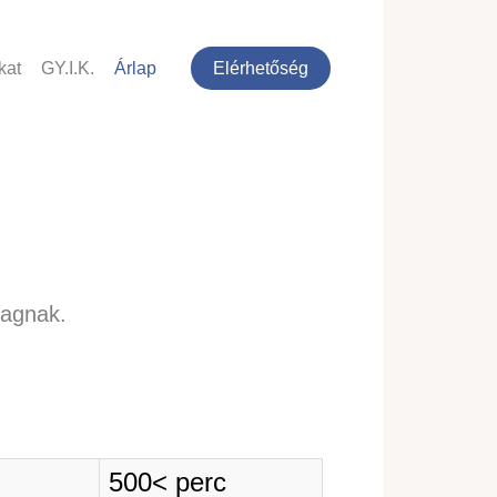
kat
GY.I.K.
Árlap
Elérhetőség
dagnak.
500< perc