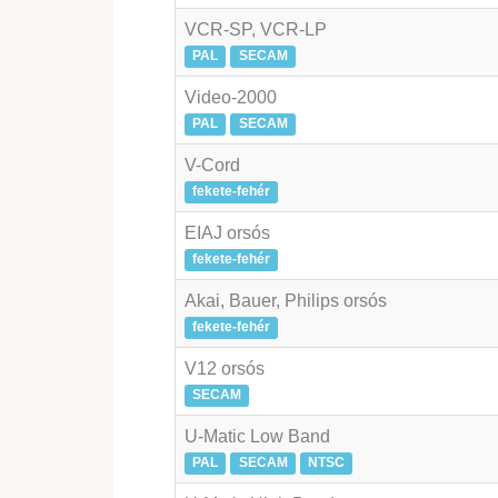
VCR-SP, VCR-LP
PAL
SECAM
Video-2000
PAL
SECAM
V-Cord
fekete-fehér
EIAJ orsós
fekete-fehér
Akai, Bauer, Philips orsós
fekete-fehér
V12 orsós
SECAM
U-Matic Low Band
PAL
SECAM
NTSC