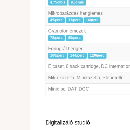
4,75cm/s
9,5cm/s
Mikrobarázdás hanglemez
45/perc
33/perc
16/perc
Gramofonlemezek
78/perc
80/perc
Fonográf henger
160/perc
144/perc
120/perc
Elcaset, 8 track cartridge, DC Internatio
Mikrokazetta, Minikazetta, Stenorette
Minidisc, DAT, DCC
Digitalizáló studió