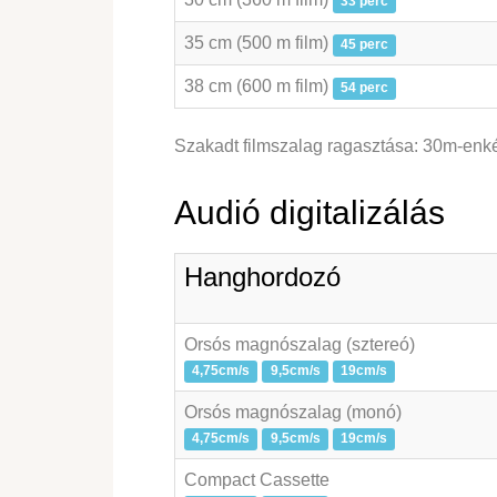
33 perc
35 cm (500 m film)
45 perc
38 cm (600 m film)
54 perc
Szakadt filmszalag ragasztása: 30m-enkén
Audió digitalizálás
Hanghordozó
Orsós magnószalag (sztereó)
4,75cm/s
9,5cm/s
19cm/s
Orsós magnószalag (monó)
4,75cm/s
9,5cm/s
19cm/s
Compact Cassette