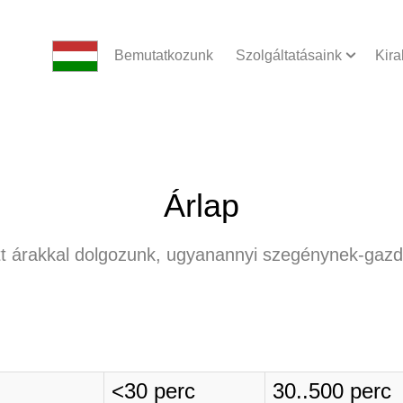
Bemutatkozunk
Szolgáltatásaink
Kira
Árlap
t árakkal dolgozunk, ugyanannyi szegénynek-gaz
<30 perc
30..500 perc