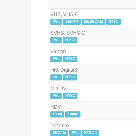
VHS, VHS-C
PAL
SECAM
MESECAM
NTSC
SVHS, SVHS-C
PAL
NTSC
Video8
PAL
NTSC
Hi8, Digital8
PAL
NTSC
MiniDV
PAL
NTSC
HDV
1080i
1080p
Betamax
SECAM
PAL
NTSC-II