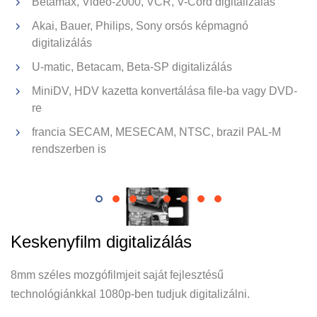
Betamax, Video-2000, VCR, V-Cord digitalizálás
Akai, Bauer, Philips, Sony orsós képmagnó
digitalizálás
U-matic, Betacam, Beta-SP digitalizálás
VHS kazetta
V
MiniDV, HDV kazetta konvertálása file-ba vagy DVD-
re
francia SECAM, MESECAM, NTSC, brazil PAL-M
rendszerben is
Keskenyfilm digitalizálás
8mm széles mozgófilmjeit saját fejlesztésű
technológiánkkal 1080p-ben tudjuk digitalizálni.