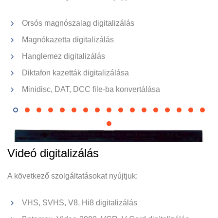
Orsós magnószalag digitalizálás
Magnókazetta digitalizálás
Hanglemez digitalizálás
Diktafon kazetták digitalizálása
Orsós magnószalag
Ph
Minidisc, DAT, DCC file-ba konvertálása
Videó digitalizálás
A következő szolgáltatásokat nyújtjuk:
VHS, SVHS, V8, Hi8 digitalizálás